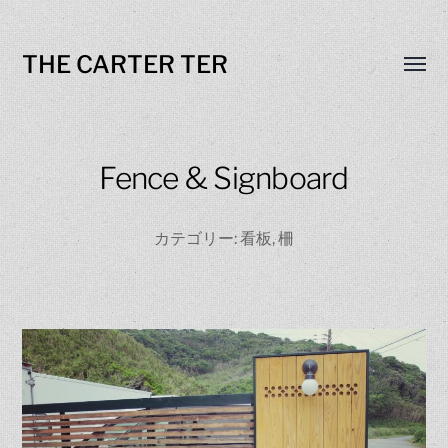
THE CARTER TER
Toggl
menu
Fence & Signboard
カテゴリー:
看板
,
柵